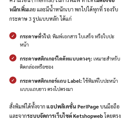
หมึกเพิ่ม
เลย และมีน้ำหนักเบา พกไปได้ทุกที่ รองรับ
กระดาษ 3 รูปแบบหลัก ได้แก่
✓
กระดาษทั่วไป:
พิมพ์เอกสาร ใบเสร็จ หรือใบปะ
หน้า
✓
กระดาษสติกเกอร์ไดคัทแบบดวงๆ:
เหมาะสำหรับ
ติดกล่องหรือซอง
✓
กระดาษสติกเกอร์แถบ Label:
ใช้พิมพ์ใบปะหน้า
แบบแถบยาว ตรงไปตรงมา
สั่งพิมพ์ได้ทั้งจาก
แอปพลิเคชั่น PeriPage
บนมือถือ
และจาก
ระบบจัดการเว็บไซต์ Ketshopweb
โดยตรง