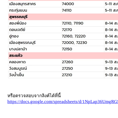
หรือตรวจสอบจากลิงค์ได้ที่นี้
https://docs.google.com/spreadsheets/d/1NpLap36UmgR