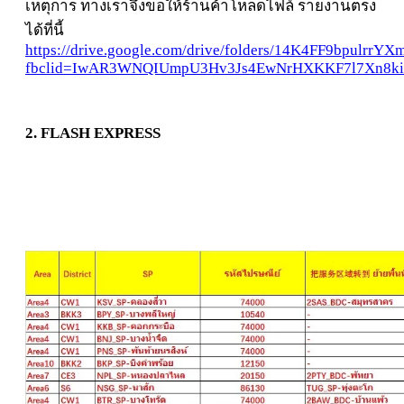
เหตุการ ทางเราจึงขอให้ร้านค้าโหลดไฟล์ รายงานตรง
ได้ที่นี้
https://drive.google.com/drive/folders/14K4FF9bpulrr
fbclid=IwAR3WNQIUmpU3Hv3Js4EwNrHXKKF7l7Xn8ki
2. FLASH EXPRESS