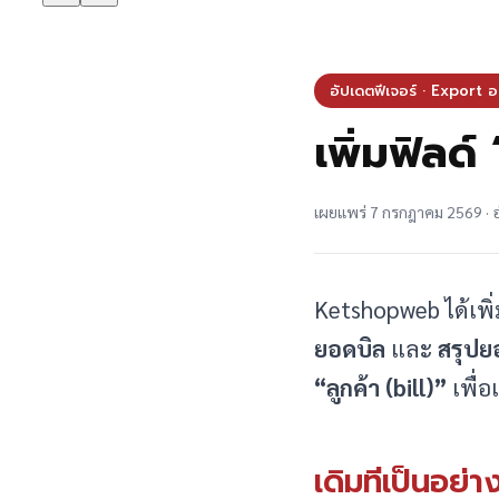
อัปเดตฟีเจอร์ · Export อ
เพิ่มฟิลด์
เผยแพร่ 7 กรกฎาคม 2569 · อ
Ketshopweb ได้เพิ
ยอดบิล
และ
สรุปย
“ลูกค้า (bill)”
เพื่อ
เดิมทีเป็นอย่า