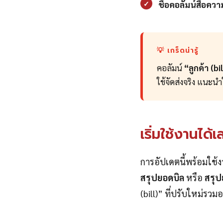
✓
ชื่อคอลัมน์สื่อคว
💡 เกร็ดน่ารู้
คอลัมน์
“ลูกค้า (bi
ใช้จัดส่งจริง แนะนำ
เริ่มใช้งานได้เ
การอัปเดตนี้พร้อมใช้ง
สรุปยอดบิล
หรือ
สรุป
(bill)” ที่ปรับใหม่รวมอยู