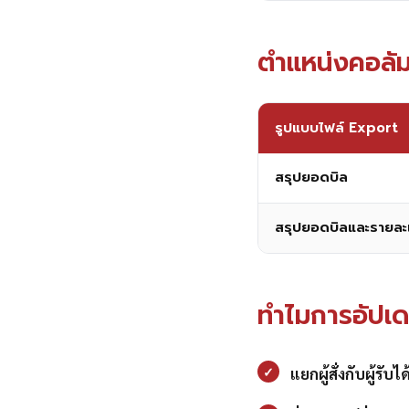
ตำแหน่งคอลัมน์
รูปแบบไฟล์ Export
สรุปยอดบิล
สรุปยอดบิลและรายละ
ทำไมการอัปเดต
✓
แยกผู้สั่งกับผู้รับไ