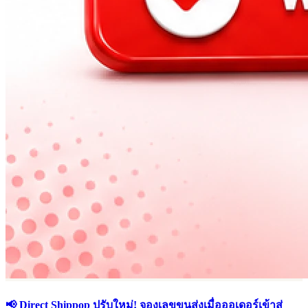
📢 Direct Shippop ปรับใหม่! จองเลขขนส่งเมื่อออเดอร์เข้าสู่