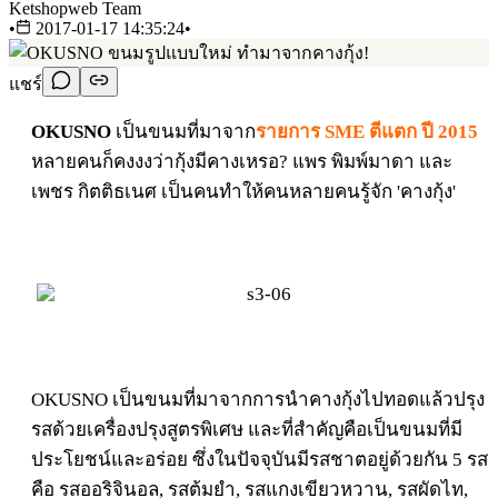
Ketshopweb Team
•
2017-01-17 14:35:24
•
แชร์
OKUSNO
เป็นขนมที่มาจาก
รายการ SME ตีแตก ปี 2015
หลายคนก็คงงงว่ากุ้งมีคางเหรอ? แพร พิมพ์มาดา และ
เพชร กิตติธเนศ เป็นคนทำให้คนหลายคนรู้จัก 'คางกุ้ง'
OKUSNO เป็นขนมที่มาจากการนำคางกุ้งไปทอดแล้วปรุง
รสด้วยเครื่องปรุงสูตรพิเศษ และที่สำคัญคือเป็นขนมที่มี
ประโยชน์และอร่อย ซึ่งในปัจจุบันมีรสชาตอยู่ด้วยกัน 5 รส
คือ รสออริจินอล, รสต้มยำ, รสแกงเขียวหวาน, รสผัดไท,