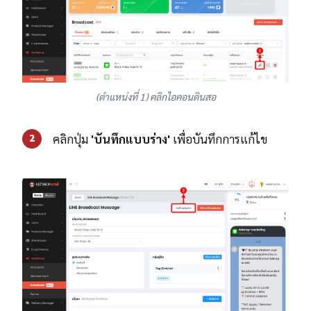
(ตำแหน่งที่ 1) คลิกไอคอนดินสอ
คลิกปุ่ม
'บันทึกแบบร่าง'
เพื่อบันทึกการแก้ไข
2