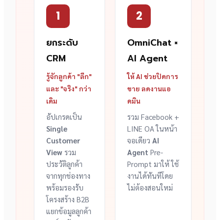
1
2
ยกระดับ
OmniChat ×
CRM
AI Agent
รู้จักลูกค้า "ลึก"
ให้ AI ช่วยปิดการ
และ "จริง" กว่า
ขาย ลดงานแอ
เดิม
ดมิน
อัปเกรดเป็น
รวม Facebook +
Single
LINE OA ในหน้า
Customer
จอเดียว
AI
View
รวม
Agent
Pre-
ประวัติลูกค้า
Prompt มาให้ ใช้
จากทุกช่องทาง
งานได้ทันทีโดย
พร้อมรองรับ
ไม่ต้องสอนใหม่
โครงสร้าง B2B
แยกข้อมูลลูกค้า